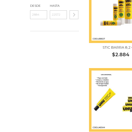
DESDE
HASTA
STIC BARRA 8,2
$2.884