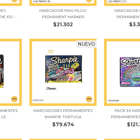
RES
MARCADOR FINO FILGO
MARCADOR F
 X12 -...
PERMANENT MARKER
PERMANEN
$21.302
$3.
NUEVO
ANENTES
MARCADORES PERMANENTES
PACK 30 M
LE...
SHARPIE TORTUGA
PERMANENTES 
$79.674
$121