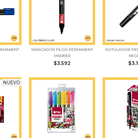
ERMANENT
MARCADOR FILGO PERMANENT
ROTULADOR PE
MARKER
NEG
$3.592
$3.
NUEVO