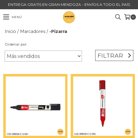
ENTREGA GRATIS EN GRAN MENDOZA - ENVÍOS A TODO EL PAÍS
MENÚ
0
Inicio
/
Marcadores
/
-Pizarra
Ordenar por
FILTRAR