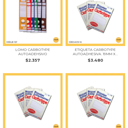
LOMO CARBOTYPE
ETIQUETA CARBOTYPE
AUTOADEHSIVO
AUTOADHESIVA. 19MM X...
$2.357
$3.480