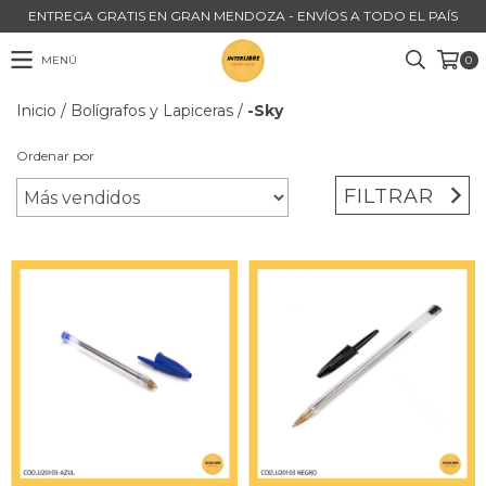
ENTREGA GRATIS EN GRAN MENDOZA - ENVÍOS A TODO EL PAÍS
MENÚ
0
Inicio
/
Bolígrafos y Lapiceras
/
-Sky
Ordenar por
FILTRAR