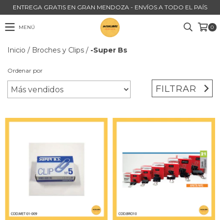
ENTREGA GRATIS EN GRAN MENDOZA - ENVÍOS A TODO EL PAÍS
MENÚ
0
Inicio
/
Broches y Clips
/
-Super Bs
Ordenar por
FILTRAR